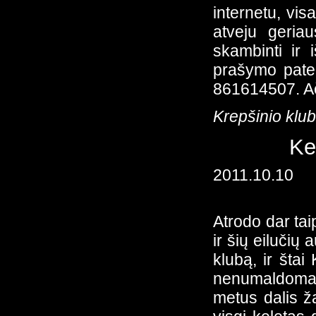
internetu, vis
atveju geria
skambinti ir 
prašymo pate
861614507. Ač
Krepšinio kluba
Ke
2011.10.10
Atrodo dar tai
ir šių eilučių
klubą, ir štai
nenumaldomai,
metus dalis ža