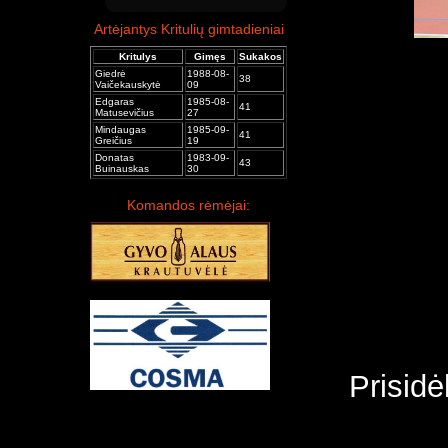
Artėjantys Kritulių gimtadieniai
Kritulys
Gimęs
Sukakos
Giedrė
1988-08-
38
Vaičekauskytė
09
Edgaras
1985-08-
41
Matusevičius
27
Mindaugas
1985-09-
41
Greičius
19
Donatas
1983-09-
43
Buinauskas
30
Komandos rėmėjai:
Prisidė