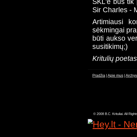
SKL'e bus tik 
Sir Charles - 
Artimiausi k
sėkmingai pra
būti aukso ver
susitikimų;)
Kritulių poetas
Pradžia
|
Apie mus
|
Archy
© 2008 B.C. Krituliai. All Rig