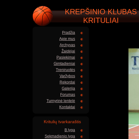
KREPŠINIO KLUBAS
KRITULIAI
Pradžia
Apie mus
Archyvas
Žaidėjai
Pasiekimai
Gimtadieniai
Treniruotės
Varžybos
Rekordai
Galerija
Forumas
Turnyrinė lentelė
Kontaktai
Kritulių tvarkaraštis
B lyga
Sekmadienio lyga