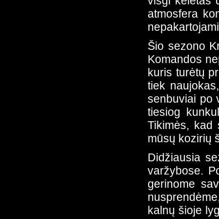
visgi keletas 
atmosfera kom
nepakartojami 
Šio sezono Kr
Komandos nepa
kuris turėtų p
tiek naujokas,
senbuviai po v
tiesiog kunku
Tikimės, kad 
mūsų kozirių š
Didžiausia se
varžybose. Po
gerinome savo
nusprendėme, k
kalnų šioje ly