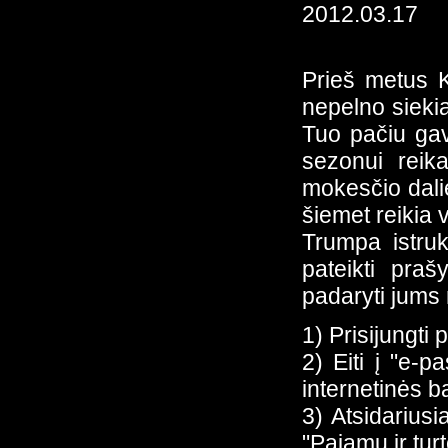
2012.03.17
Prieš metus K
nepelno siekia
Tuo pačiu ga
sezonui reik
mokesčio dali
šiemet reikia v
Trumpa istruk
pateikti praš
padaryti jums 
1) Prisijungti
2) Eiti į "e-p
internetinės ba
3) Atsidarius
"Pajamų ir tu