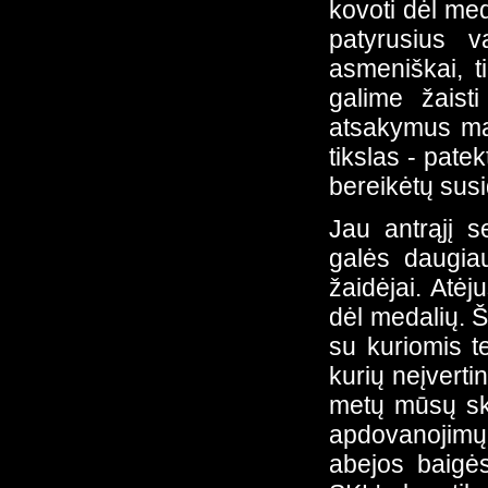
kovoti dėl meda
patyrusius 
asmeniškai, t
galime žaisti
atsakymus mat
tikslas - pate
bereikėtų susid
Jau antrąjį s
galės daugia
žaidėjai. Atė
dėl medalių. 
su kuriomis t
kurių neįverti
metų mūsų sk
apdovanojimų 
abejos baigės