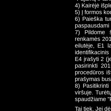
4) Kairėjė išp
5) Į formos ko
6) Paieška tu
paspausdami an
7) Pildome š
renkamės 2011
eilutėje, E1
identifikacini
E4 įrašyti 2 (
pasirinkti 201
procedūros iš
prašymas bus "
8) Pasitikrin
viršuje. Turė
spaudžiame "Pa
Tai tiek. Jei 